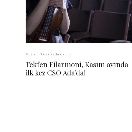
Müzik
·
1 dakikada okunur
Tekfen Filarmoni, Kasım ayında
ilk kez CSO Ada’da!