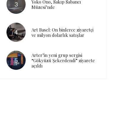
Yoko Ono, Sakıp Sabancı
Müzesi’nde
Art Basel: On binlerce ziyaretçi
ve milyon dolarlık satışlar
Arter’in yeni grup sergisi
“Gökyüzü Şekerdendi” ziyarete
açıldı