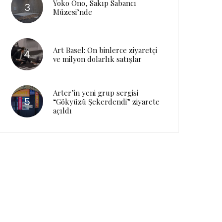
Yoko Ono, Sakıp Sabancı
Müzesi’nde
Art Basel: On binlerce ziyaretçi
ve milyon dolarlık satışlar
Arter’in yeni grup sergisi
“Gökyüzü Şekerdendi” ziyarete
açıldı