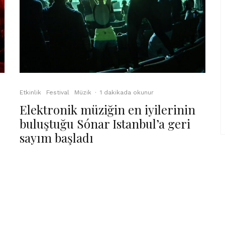
Etkinlik
Festival
Müzik
·
1 dakikada okunur
Elektronik müziğin en iyilerinin
buluştuğu Sónar Istanbul’a geri
sayım başladı