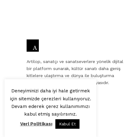
Artilop, sanatçı ve sanatseverlere yönelik dijital
bir platform sunarak, kültür sanatı daha geniş
kitlelere ulaştırma ve dünya ile buluşturma
misyonuna sahip bir internet medyasıdır.
Deneyiminizi daha iyi hale getirmek
ekibinden, sevgilerle.
için sitemizde çerezleri kullanıyoruz.
Devam ederek çerez kullanımımızı
kabul etmiş sayılırsınız.
Veri Politikası
Kabul Et
© 2025, Artilop