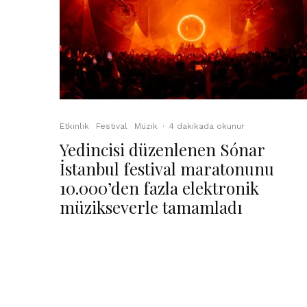
Etkinlik
Festival
Müzik
·
4 dakikada okunur
Yedincisi düzenlenen Sónar
İstanbul festival maratonunu
10.000’den fazla elektronik
müzikseverle tamamladı