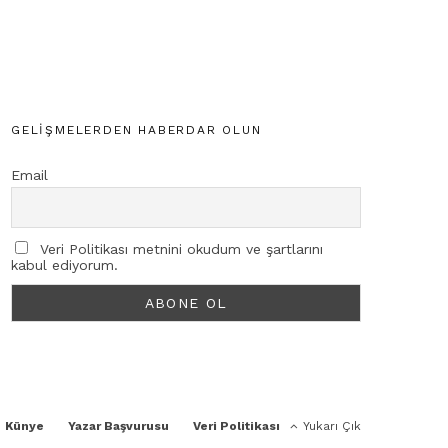
GELIŞMELERDEN HABERDAR OLUN
Email
Veri Politikası metnini okudum ve şartlarını
kabul ediyorum.
Künye
Yazar Başvurusu
Veri Politikası
Yukarı Çık