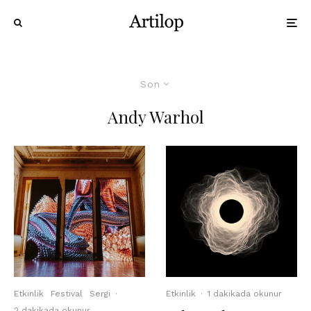
Son
Andy Warhol
Etkinlik
Festival
Sergi
·
Etkinlik
·
1 dakikada okunur
2 dakikada okunur