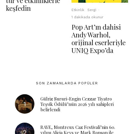
tur ve etkinliklerle
keşfedin
Etkinlik
Sergi
·
1 dakikada okunur
Pop Art’ın dahisi
Andy Warhol,
orijinal eserleriyle
UNIQ Expo’da
SON ZAMANLARDA POPÜLER
Gülriz Sururi-Engin Cezzar Tiyatro
Teşvik Ödülü’nün 2026 yılı sahipleri
belirlendi
RAYE, Montreux Caz Festivali’nin 60.
yılını Alicia Keys ve Mark Ronson ile