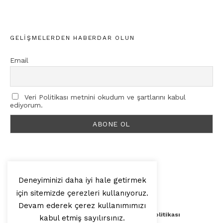
GELIŞMELERDEN HABERDAR OLUN
Email
Veri Politikası metnini okudum ve şartlarını kabul
ediyorum.
Deneyiminizi daha iyi hale getirmek
için sitemizde çerezleri kullanıyoruz.
© 2025, Artilop
Devam ederek çerez kullanımımızı
Künye
Yazar Başvurusu
Veri Politikası
kabul etmiş sayılırsınız.