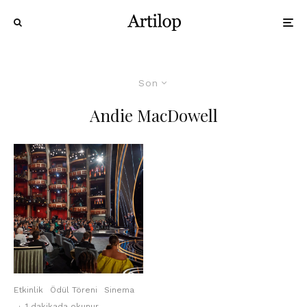
Son
Andie MacDowell
Etkinlik
Ödül Töreni
Sinema
·
1 dakikada okunur