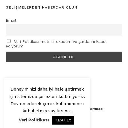
GELIŞMELERDEN HABERDAR OLUN
Email
Veri Politikası metnini okudum ve şartlarını kabul
ediyorum.
Deneyiminizi daha iyi hale getirmek
için sitemizde çerezleri kullanıyoruz.
© 2025, Artilop
Devam ederek çerez kullanımımızı
Künye
Yazar Başvurusu
Veri Politikası
kabul etmiş sayılırsınız.
Veri Politikası
Kabul Et
Yukarı Çık