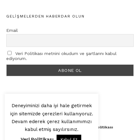
GELIŞMELERDEN HABERDAR OLUN
Email
Veri Politikası metnini okudum ve şartlarını kabul
ediyorum.
Deneyiminizi daha iyi hale getirmek
için sitemizde çerezleri kullanıyoruz.
© 2025, Artilop
Devam ederek çerez kullanımımızı
Künye
Yazar Başvurusu
Veri Politikası
kabul etmiş sayılırsınız.
Veri Politikası
Kabul Et