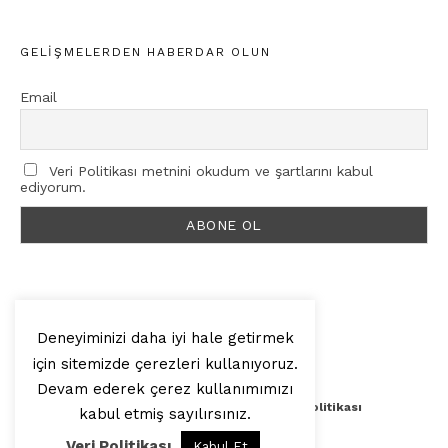
GELIŞMELERDEN HABERDAR OLUN
Email
Veri Politikası metnini okudum ve şartlarını kabul
ediyorum.
Deneyiminizi daha iyi hale getirmek
için sitemizde çerezleri kullanıyoruz.
© 2025, Artilop
Devam ederek çerez kullanımımızı
Künye
Yazar Başvurusu
Veri Politikası
kabul etmiş sayılırsınız.
Veri Politikası
Kabul Et