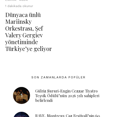
1 dakikada okunur
Dünyaca ünlü
Mariinsky
Orkestrası, Şef
Valery Gergiev
yönetiminde
Türkiye’ye geliyor
SON ZAMANLARDA POPÜLER
Gülriz Sururi-Engin Cezzar Tiyatro
Teşvik Ödülü’nün 2026 yılı sahipleri
belirlendi
RAYE, Montreux Caz Festivali’nin 60.