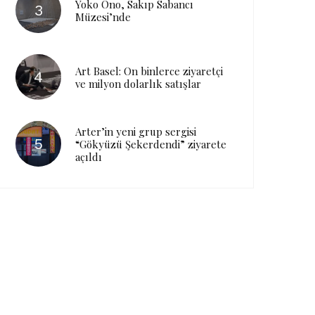
Yoko Ono, Sakıp Sabancı
Müzesi’nde
Art Basel: On binlerce ziyaretçi
ve milyon dolarlık satışlar
Arter’in yeni grup sergisi
“Gökyüzü Şekerdendi” ziyarete
açıldı