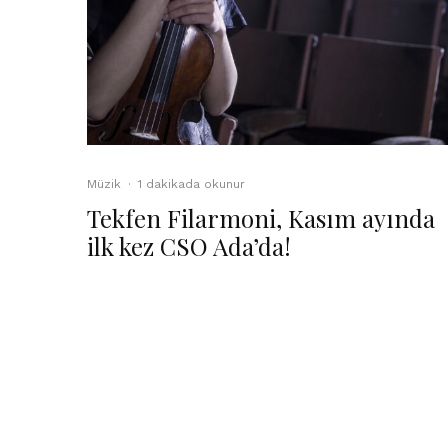
Müzik
·
1 dakikada okunur
Tekfen Filarmoni, Kasım ayında
ilk kez CSO Ada’da!