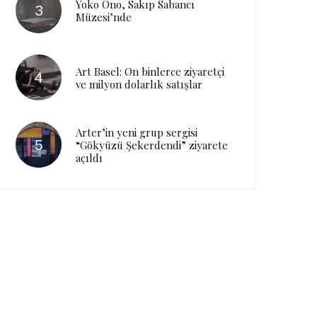
Yoko Ono, Sakıp Sabancı
Müzesi’nde
Art Basel: On binlerce ziyaretçi
ve milyon dolarlık satışlar
Arter’in yeni grup sergisi
“Gökyüzü Şekerdendi” ziyarete
açıldı