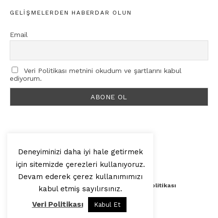
GELIŞMELERDEN HABERDAR OLUN
Email
Veri Politikası metnini okudum ve şartlarını kabul
ediyorum.
Deneyiminizi daha iyi hale getirmek
için sitemizde çerezleri kullanıyoruz.
© 2025, Artilop
Devam ederek çerez kullanımımızı
Künye
Yazar Başvurusu
Veri Politikası
kabul etmiş sayılırsınız.
Veri Politikası
Kabul Et
Yukarı Çık