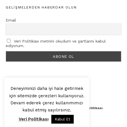
GELIŞMELERDEN HABERDAR OLUN
Email
Veri Politikası metnini okudum ve şartlarını kabul
ediyorum.
Deneyiminizi daha iyi hale getirmek
için sitemizde çerezleri kullanıyoruz.
© 2025, Artilop
Devam ederek çerez kullanımımızı
Künye
Yazar Başvurusu
Veri Politikası
kabul etmiş sayılırsınız.
Veri Politikası
Kabul Et
Yukarı Çık