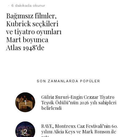
·
6 dakikada okunur
Bağımsız filmler,
Kubrick seçkileri
ve tiyatro oyunları
Mart boyunca
Atlas 1948’de
SON ZAMANLARDA POPÜLER
Gülriz Sururi-Engin Cezzar Tiyatro
Teşvik Ödülü’nün 2026 yılı sahipleri
belirlendi
RAYE, Montreux Caz Festivali’nin 60.
yılını Alicia Keys ve Mark Ronson ile
açtı