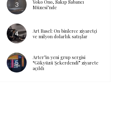
Yoko Ono, Sakıp Sabancı
Müzesi’nde
Art Basel: On binlerce ziyaretçi
ve milyon dolarlık satışlar
Arter’in yeni grup sergisi
“Gökyüzü Şekerdendi” ziyarete
açıldı