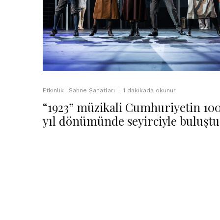
Etkinlik
Sahne Sanatları
·
1 dakikada okunur
“1923” müzikali Cumhuriyetin 100
yıl dönümünde seyirciyle buluştu