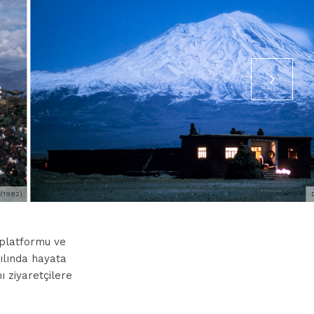
(1982)
 platformu ve
yılında hayata
ı ziyaretçilere