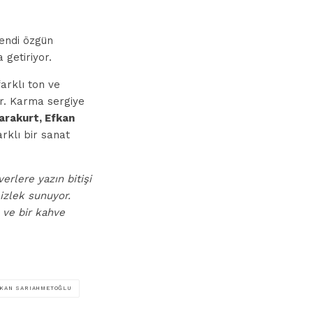
kendi özgün
 getiriyor.
farklı ton ve
or. Karma sergiye
arakurt, Efkan
arklı bir sanat
erlere yazın bitişi
izlek sunuyor.
 ve bir kahve
KAN SARIAHMETOĞLU