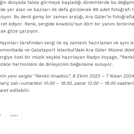
lığın dünyada talep görmeye başladığı dönemlerde bu değişi
ide yer alan ve bazıları ilk defa görülecek 89 adet fotoğrafı
yılıyor. Bu denli geniş bir zaman aralığı, Ara Güler’in fotoğrafl
ret ediyor. Renk, sergide Anadolu’nun dört bir yanını birbiri
rak göze çarpıyor.
ayınları tarafından sergi ile eş zamanlı hazırlanan ve aynı i
bomontiada ve Galataport İstanbul’daki Ara Güler Müzesi dük
 sergiye özel bir müzik seçkisi hazırlayan Radyo Voyage, “Renk
zikle harmonisini de dinleyicinin beğenisine sunuyor.
in yeni sergisi “Renkli Anadolu”, 6 Ekim 2023 – 7 Nisan 2024 t
hariç salı-cumartesi 10.00 – 18.00, pazar 12.00 – 18.00 saatler
ret edilebilir.
VAULT