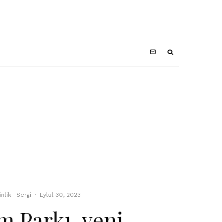
inlik
Sergi
·
Eylül 30, 2023
m Parkı, yeni