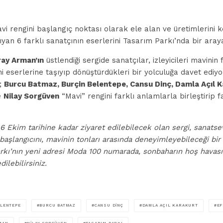
avi rengini başlangıç noktası olarak ele alan ve üretimlerini 
yan 6 farklı sanatçının eserlerini Tasarım Parkı’nda bir araya
ay Arman’ın
üstlendiği sergide sanatçılar, izleyicileri mavinin 
ni eserlerine taşıyıp dönüştürdükleri bir yolculuğa davet ediy
r;
Burcu Batmaz, Burçin Belentepe, Cansu Dinç, Damla Açıl K
e
Nilay Sorgüven
“Mavi” rengini farklı anlamlarla birleştirip f
6 Ekim tarihine kadar ziyaret edilebilecek olan sergi, sanatsev
aşlangıcını, mavinin tonları arasında deneyimleyebileceği bir 
arkı’nın yeni adresi Moda 100 numarada, sonbaharın hoş havası
dilebilirsiniz.
ELENTEPE
BURCU BATMAZ
CANSU DINÇ
DAMLA AÇIL KARAKURT
EF