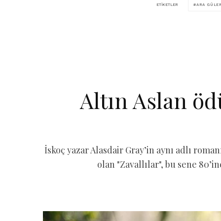
ARA GÜLE
ETIKETLER
Altın Aslan öd
İskoç yazar Alasdair Gray’in aynı adlı rom
olan "Zavallılar", bu sene 80’i