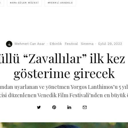
R
ARA GÜLER MÜZESI
RENKLI ANADOLU
Mehmet Can Asar
·
Etkinlik
Festival
Sinema
·
Eylül 29, 2023
üllü “Zavallılar” ilk ke
gösterime girecek
anından uyarlanan ve yönetmen Yorgos Lanthimos’u 5 y
ncisi düzenlenen Venedik Film Festivali’nden en büyük ö