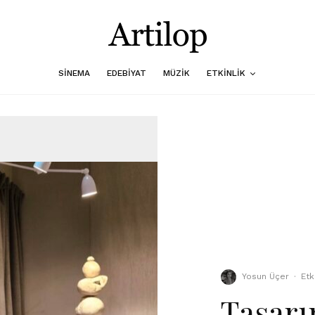
SINEMA
EDEBIYAT
MÜZIK
ETKINLIK
Yosun Üçer
·
Etk
Tasarı