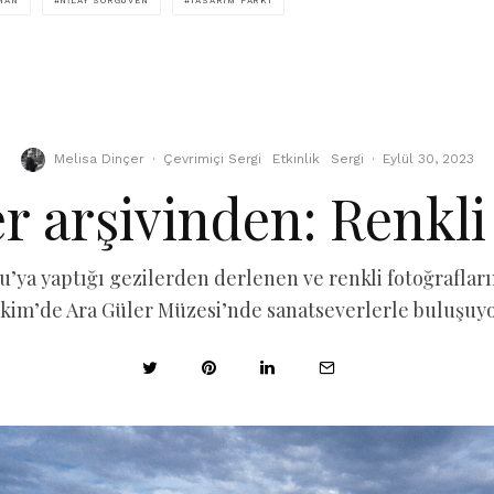
MAN
NILAY SORGÜVEN
TASARIM PARKI
Melisa Dinçer
·
Çevrimiçi Sergi
Etkinlik
Sergi
·
Eylül 30, 2023
r arşivinden: Renkl
’ya yaptığı gezilerden derlenen ve renkli fotoğrafların
kim’de Ara Güler Müzesi’nde sanatseverlerle buluşuy