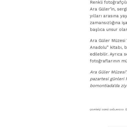
Renkli fotoğrafçı
Ara Güler’in, serg
yılları arasına ya
zamansızlığına işa
başlıca unsur ola
Ara Güler Müzesi Y
Anadolu” kitabı, 
edilebilir. Ayrıca
fotoğraflarının mü
Ara Güler Müzesi’n
pazartesi günleri 
bomontiada’da ziya
ÇEVRIMIÇI SERGI SAĞLAYICISI