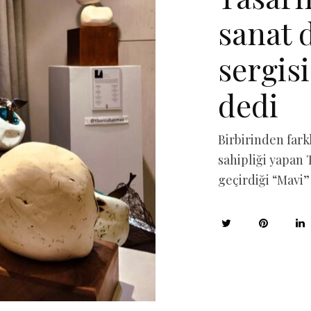
sanat 
sergis
dedi
Birbirinden fark
sahipliği yapan 
geçirdiği “Mavi” 