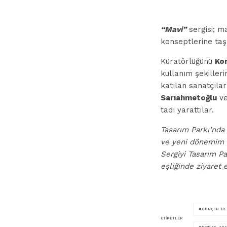
“Mavi”
sergisi; m
konseptlerine taşı
Küratörlüğünü
Kor
kullanım şekilleri
katılan sanatçıla
Sarıahmetoğlu
v
tadı yarattılar.
Tasarım Parkı’nda 
ve yeni dönemim b
Sergiyi Tasarım P
eşliğinde ziyaret e
BURÇIN B
ETIKETLER