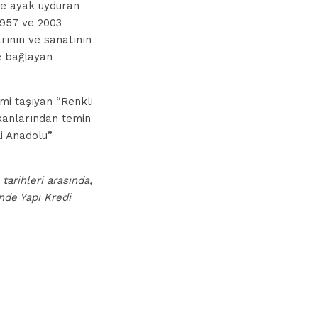
me ayak uyduran
 1957 ve 2003
arının ve sanatının
ne bağlayan
smi taşıyan “Renkli
kanlarından temin
li Anadolu”
arihleri arasında,
inde Yapı Kredi