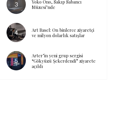
Yoko Ono, Sakıp Sabancı
Müzesi’nde
Art Basel: On binlerce ziyaretçi
ve milyon dolarlık satışlar
Arter’in yeni grup sergisi
“Gökyüzü Şekerdendi” ziyarete
açıldı