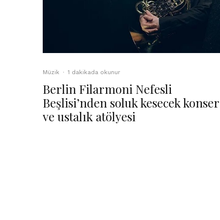
Müzik
·
1 dakikada okunur
Berlin Filarmoni Nefesli
Beşlisi’nden soluk kesecek konser
ve ustalık atölyesi