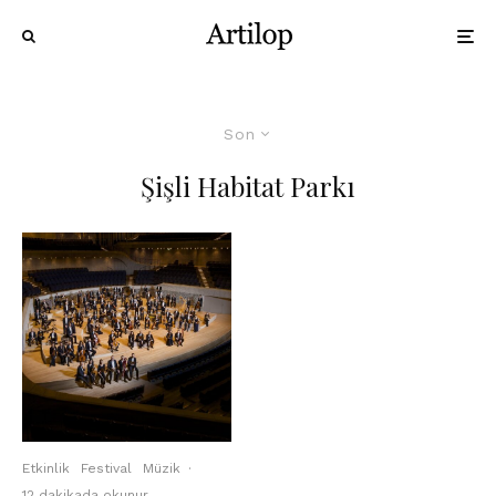
Son
Şişli Habitat Parkı
Etkinlik
Festival
Müzik
·
12 dakikada okunur