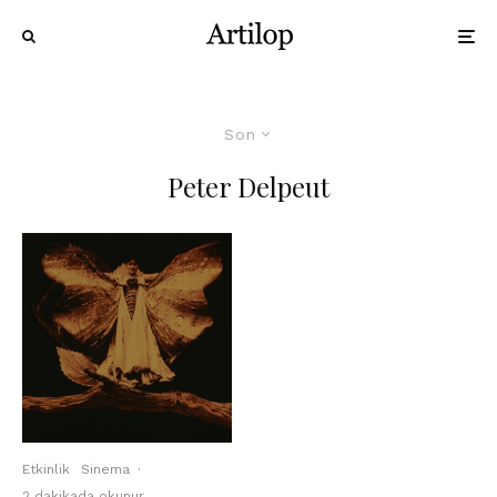
Son
Peter Delpeut
Etkinlik
Sinema
·
2 dakikada okunur