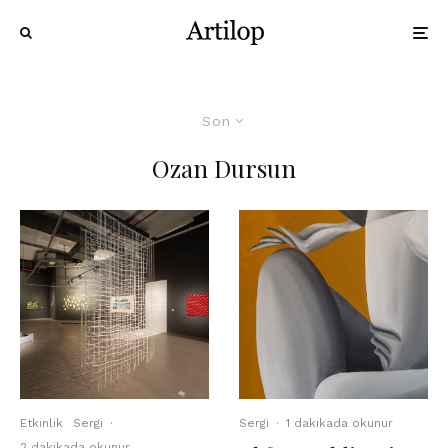
Son
Ozan Dursun
Etkinlik
Sergi
·
Sergi
·
1 dakikada okunur
2 dakikada okunur