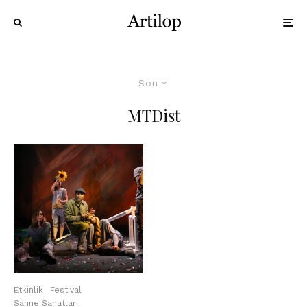
Son
MTDist
Etkinlik
Festival
Sahne Sanatları