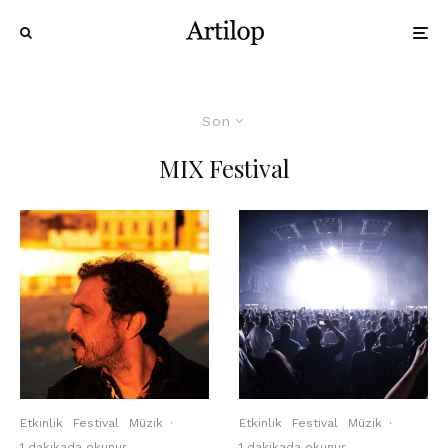
Son
MIX Festival
Etkinlik
Festival
Müzik
·
Etkinlik
Festival
Müzik
·
1 dakikada okunur
1 dakikada okunur