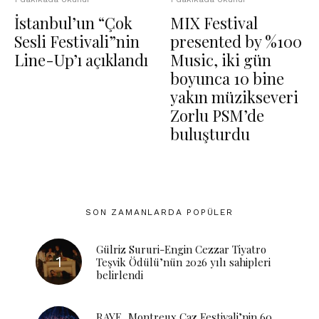
İstanbul’un “Çok
MIX Festival
Sesli Festivali”nin
presented by %100
Line-Up’ı açıklandı
Music, iki gün
boyunca 10 bine
yakın müzikseveri
Zorlu PSM’de
buluşturdu
SON ZAMANLARDA POPÜLER
Gülriz Sururi-Engin Cezzar Tiyatro
Teşvik Ödülü’nün 2026 yılı sahipleri
belirlendi
RAYE, Montreux Caz Festivali’nin 60.