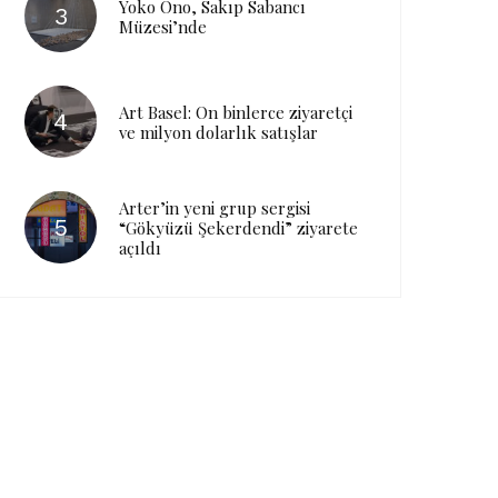
Yoko Ono, Sakıp Sabancı
Müzesi’nde
Art Basel: On binlerce ziyaretçi
ve milyon dolarlık satışlar
Arter’in yeni grup sergisi
“Gökyüzü Şekerdendi” ziyarete
açıldı