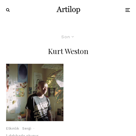
Son
Kurt Weston
Etkinlik
Sergi
·
1 dakikada okunur