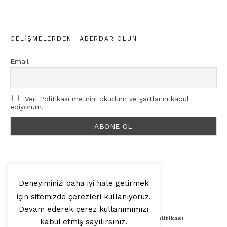
GELIŞMELERDEN HABERDAR OLUN
Email
Veri Politikası metnini okudum ve şartlarını kabul
ediyorum.
Deneyiminizi daha iyi hale getirmek
için sitemizde çerezleri kullanıyoruz.
© 2025, Artilop
Devam ederek çerez kullanımımızı
Künye
Yazar Başvurusu
Veri Politikası
kabul etmiş sayılırsınız.