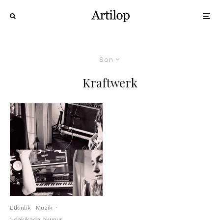
Son
Kraftwerk
Etkinlik
Müzik
·
1 dakikada okunur