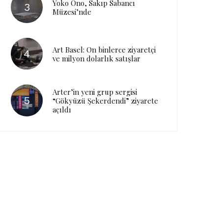
Yoko Ono, Sakıp Sabancı
Müzesi’nde
Art Basel: On binlerce ziyaretçi
ve milyon dolarlık satışlar
Arter’in yeni grup sergisi
“Gökyüzü Şekerdendi” ziyarete
açıldı