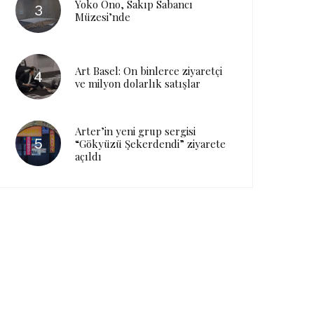
Yoko Ono, Sakıp Sabancı
Müzesi’nde
Art Basel: On binlerce ziyaretçi
ve milyon dolarlık satışlar
Arter’in yeni grup sergisi
“Gökyüzü Şekerdendi” ziyarete
açıldı