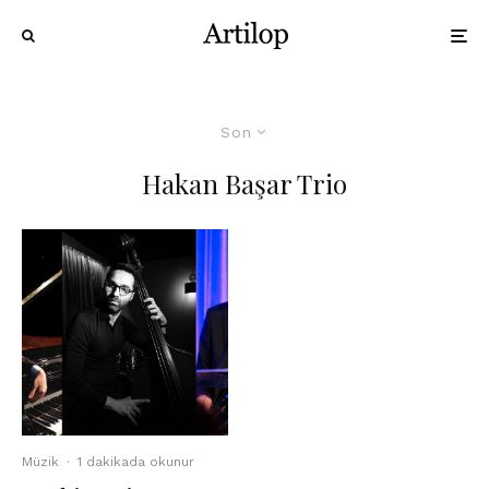
Son
Hakan Başar Trio
Müzik
·
1 dakikada okunur