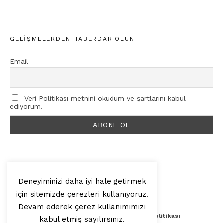
GELIŞMELERDEN HABERDAR OLUN
Email
Veri Politikası metnini okudum ve şartlarını kabul
ediyorum.
Deneyiminizi daha iyi hale getirmek
için sitemizde çerezleri kullanıyoruz.
© 2025, Artilop
Devam ederek çerez kullanımımızı
Künye
Yazar Başvurusu
Veri Politikası
kabul etmiş sayılırsınız.