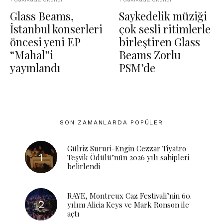
Glass Beams,
Saykedelik müziği
İstanbul konserleri
çok sesli ritimlerle
öncesi yeni EP
birleştiren Glass
“Mahal”i
Beams Zorlu
yayınlandı
PSM’de
SON ZAMANLARDA POPÜLER
Gülriz Sururi-Engin Cezzar Tiyatro
Teşvik Ödülü’nün 2026 yılı sahipleri
belirlendi
RAYE, Montreux Caz Festivali’nin 60.
yılını Alicia Keys ve Mark Ronson ile
açtı