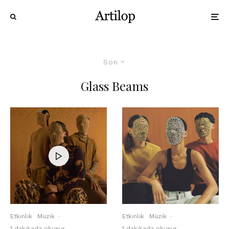
Son
Glass Beams
Etkinlik
Müzik
·
Etkinlik
Müzik
·
1 dakikada okunur
1 dakikada okunur