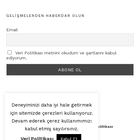
GELIŞMELERDEN HABERDAR OLUN
Email
Veri Politikası metnini okudum ve şartlarını kabul
ediyorum.
Deneyiminizi daha iyi hale getirmek
için sitemizde çerezleri kullanıyoruz.
© 2025, Artilop
Devam ederek çerez kullanımımızı
Künye
Yazar Başvurusu
Veri Politikası
kabul etmiş sayılırsınız.
Veri Politikası
Kabul Et