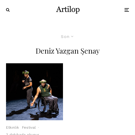
Son
Deniz Yazgan Şenay
Etkinlik
Festival
·
2 dakikada okunur