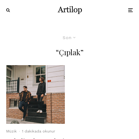
Son
“Çıplak”
Müzik
·
1 dakikada okunur