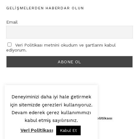
GELIŞMELERDEN HABERDAR OLUN
Email
Veri Politikası metnini okudum ve şartlarını kabul
ediyorum.
Deneyiminizi daha iyi hale getirmek
için sitemizde çerezleri kullanıyoruz.
© 2025, Artilop
Devam ederek çerez kullanımımızı
Künye
Yazar Başvurusu
Veri Politikası
kabul etmiş sayılırsınız.
Veri Politikası
Kabul Et
Yukarı Çık