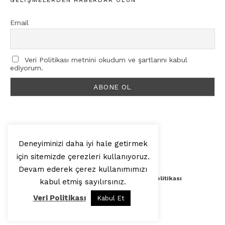
GELIŞMELERDEN HABERDAR OLUN
Email
Veri Politikası metnini okudum ve şartlarını kabul
ediyorum.
Deneyiminizi daha iyi hale getirmek
için sitemizde çerezleri kullanıyoruz.
© 2025, Artilop
Devam ederek çerez kullanımımızı
Künye
Yazar Başvurusu
Veri Politikası
kabul etmiş sayılırsınız.
Veri Politikası
Kabul Et
Yukarı Çık