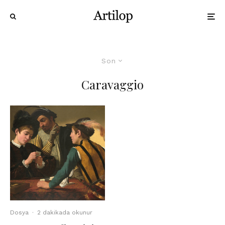
Son
Caravaggio
Dosya
·
2 dakikada okunur