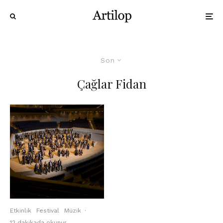
Son
Çağlar Fidan
Etkinlik
Festival
Müzik
·
12 dakikada okunur