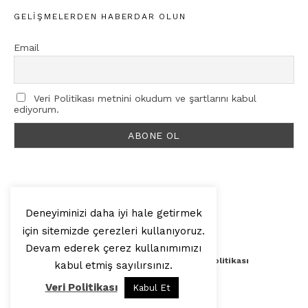
GELIŞMELERDEN HABERDAR OLUN
Email
Veri Politikası metnini okudum ve şartlarını kabul
ediyorum.
Deneyiminizi daha iyi hale getirmek
için sitemizde çerezleri kullanıyoruz.
© 2025, Artilop
Devam ederek çerez kullanımımızı
Künye
Yazar Başvurusu
Veri Politikası
kabul etmiş sayılırsınız.
Veri Politikası
Kabul Et
Yukarı Çık