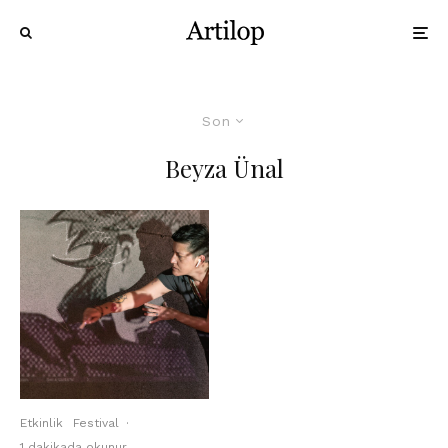
Son
Beyza Ünal
Etkinlik
Festival
·
1 dakikada okunur