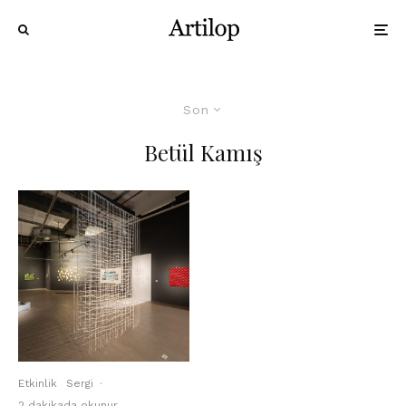
Son
Betül Kamış
Etkinlik
Sergi
·
2 dakikada okunur