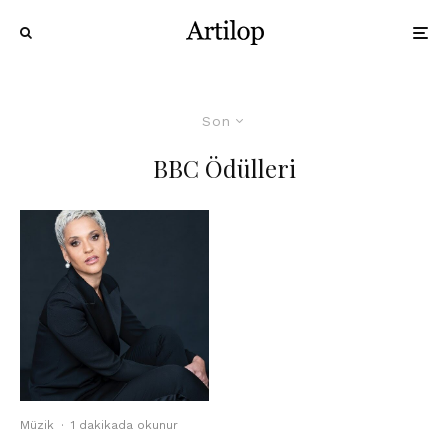
Son
BBC Ödülleri
Müzik
·
1 dakikada okunur