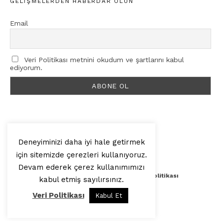
GELIŞMELERDEN HABERDAR OLUN
Email
Veri Politikası metnini okudum ve şartlarını kabul
ediyorum.
Deneyiminizi daha iyi hale getirmek
için sitemizde çerezleri kullanıyoruz.
© 2025, Artilop
Devam ederek çerez kullanımımızı
Künye
Yazar Başvurusu
Veri Politikası
kabul etmiş sayılırsınız.
Veri Politikası
Kabul Et
Yukarı Çık