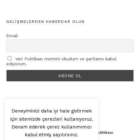
GELIŞMELERDEN HABERDAR OLUN
Email
Veri Politikası metnini okudum ve şartlarını kabul
ediyorum.
Deneyiminizi daha iyi hale getirmek
için sitemizde çerezleri kullanıyoruz.
© 2025, Artilop
Devam ederek çerez kullanımımızı
Künye
Yazar Başvurusu
Veri Politikası
kabul etmiş sayılırsınız.