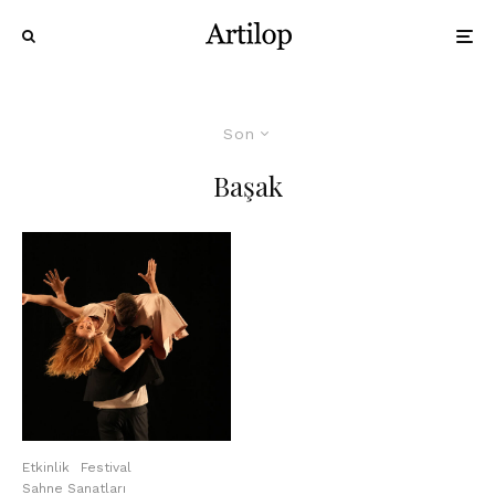
Son
Başak
Etkinlik
Festival
Sahne Sanatları