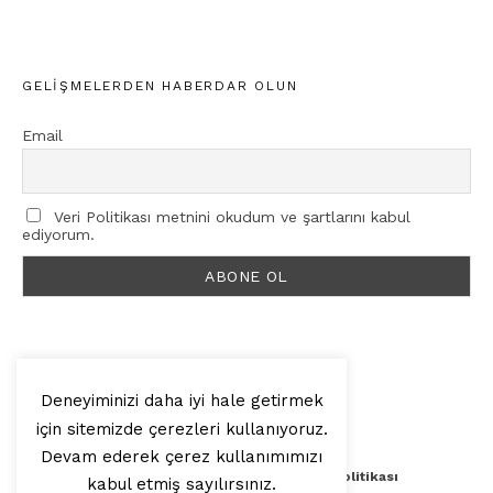
GELIŞMELERDEN HABERDAR OLUN
Email
Veri Politikası metnini okudum ve şartlarını kabul
ediyorum.
Deneyiminizi daha iyi hale getirmek
için sitemizde çerezleri kullanıyoruz.
© 2025, Artilop
Devam ederek çerez kullanımımızı
Künye
Yazar Başvurusu
Veri Politikası
kabul etmiş sayılırsınız.