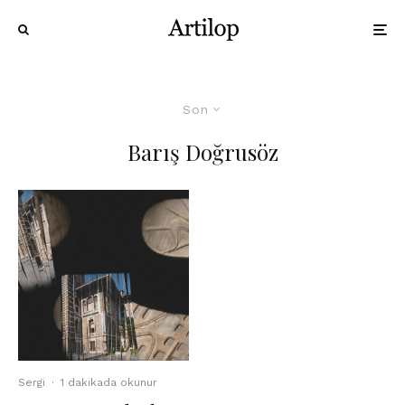
Son
Barış Doğrusöz
Sergi
·
1 dakikada okunur