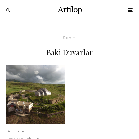
Son
Baki Duyarlar
Ödül Töreni
·
1 dakikada okunur