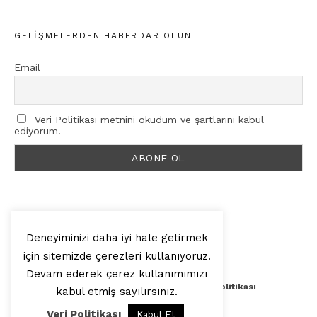
GELIŞMELERDEN HABERDAR OLUN
Email
Veri Politikası metnini okudum ve şartlarını kabul
ediyorum.
Deneyiminizi daha iyi hale getirmek
için sitemizde çerezleri kullanıyoruz.
© 2025, Artilop
Devam ederek çerez kullanımımızı
Künye
Yazar Başvurusu
Veri Politikası
kabul etmiş sayılırsınız.
Veri Politikası
Kabul Et