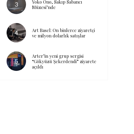
Yoko Ono, Sakıp Sabancı
Müzesi’nde
Art Basel: On binlerce ziyaretçi
ve milyon dolarlık satışlar
Arter’in yeni grup sergisi
“Gökyüzü Şekerdendi” ziyarete
açıldı