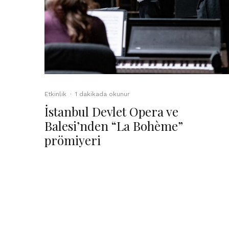
Etkinlik
·
1 dakikada okunur
İstanbul Devlet Opera ve
Balesi’nden “La Bohème”
prömiyeri