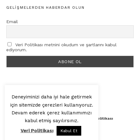
GELIŞMELERDEN HABERDAR OLUN
Email
Veri Politikası metnini okudum ve şartlarını kabul
ediyorum.
Deneyiminizi daha iyi hale getirmek
için sitemizde çerezleri kullanıyoruz.
© 2025, Artilop
Devam ederek çerez kullanımımızı
Künye
Yazar Başvurusu
Veri Politikası
kabul etmiş sayılırsınız.
Veri Politikası
Kabul Et
Yukarı Çık