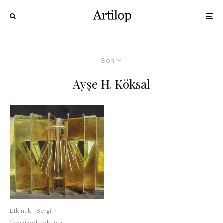
Son
Ayşe H. Köksal
Etkinlik
Sergi
·
1 dakikada okunur