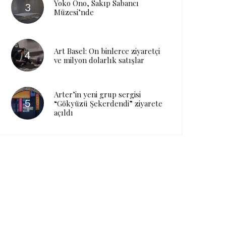
Yoko Ono, Sakıp Sabancı
Müzesi’nde
Art Basel: On binlerce ziyaretçi
ve milyon dolarlık satışlar
Arter’in yeni grup sergisi
“Gökyüzü Şekerdendi” ziyarete
açıldı