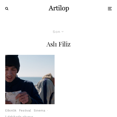
Son
Aslı Filiz
Etkinlik
Festival
Sinema
·
1 dakikada okunur