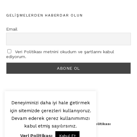
GELIŞMELERDEN HABERDAR OLUN
Email
Veri Politikası metnini okudum ve şartlarını kabul
ediyorum.
Deneyiminizi daha iyi hale getirmek
için sitemizde çerezleri kullanıyoruz.
© 2025, Artilop
Devam ederek çerez kullanımımızı
Künye
Yazar Başvurusu
Veri Politikası
kabul etmiş sayılırsınız.
Veri Politikası
Kabul Et