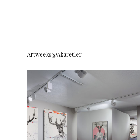
Artweeks@Akaretler