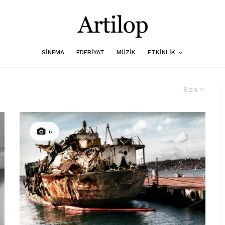
SINEMA
EDEBIYAT
MÜZIK
ETKINLIK
Son
6