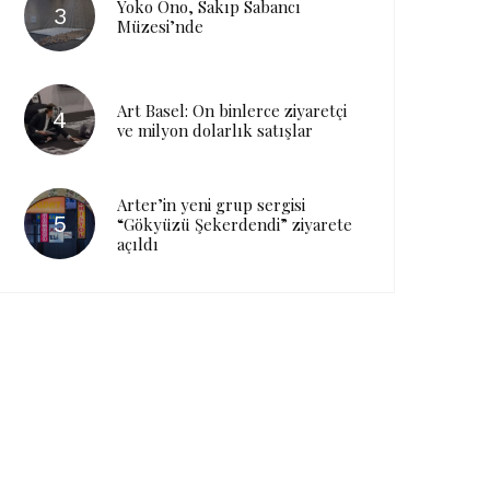
Yoko Ono, Sakıp Sabancı
Müzesi’nde
Art Basel: On binlerce ziyaretçi
ve milyon dolarlık satışlar
Arter’in yeni grup sergisi
“Gökyüzü Şekerdendi” ziyarete
açıldı