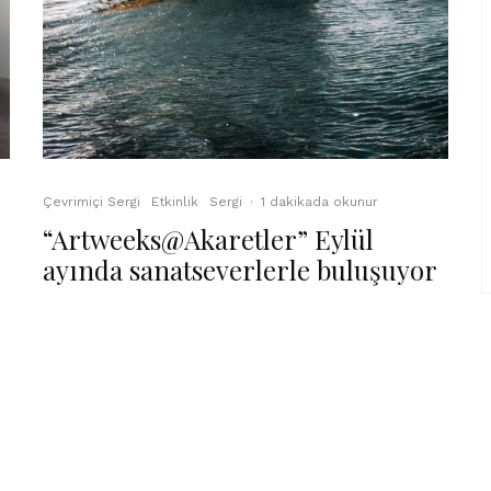
Çevrimiçi Sergi
Etkinlik
Sergi
·
1 dakikada okunur
“Artweeks@Akaretler” Eylül
ayında sanatseverlerle buluşuyor