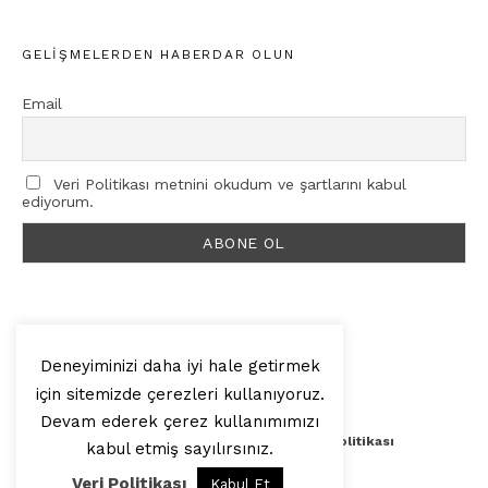
GELIŞMELERDEN HABERDAR OLUN
Email
Veri Politikası metnini okudum ve şartlarını kabul
ediyorum.
Deneyiminizi daha iyi hale getirmek
için sitemizde çerezleri kullanıyoruz.
© 2025, Artilop
Devam ederek çerez kullanımımızı
Künye
Yazar Başvurusu
Veri Politikası
kabul etmiş sayılırsınız.
Veri Politikası
Kabul Et