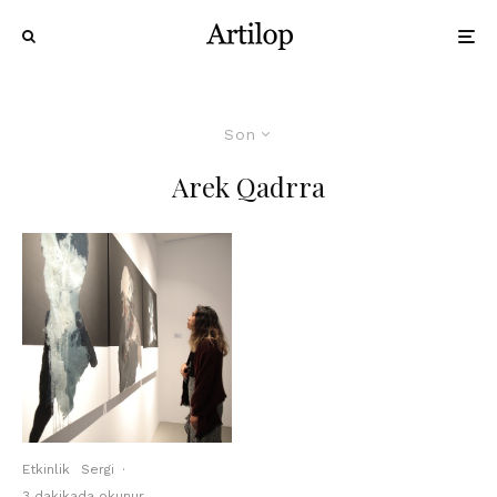
Son
Arek Qadrra
Etkinlik
Sergi
·
3 dakikada okunur