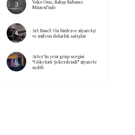
Yoko Ono, Sakıp Sabancı
Müzesi’nde
Art Basel: On binlerce ziyaretçi
ve milyon dolarlık satışlar
Arter’in yeni grup sergisi
“Gökyüzü Şekerdendi” ziyarete
açıldı