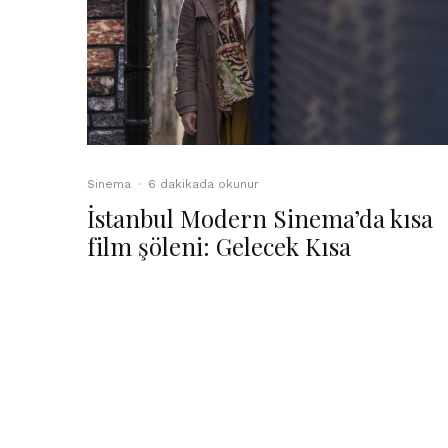
Sinema
·
6 dakikada okunur
İstanbul Modern Sinema’da kısa
film şöleni: Gelecek Kısa