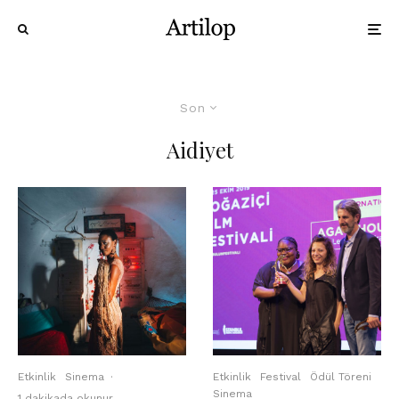
Son
Aidiyet
Etkinlik
Sinema
·
Etkinlik
Festival
Ödül Töreni
Sinema
1 dakikada okunur