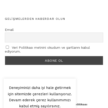
GELIŞMELERDEN HABERDAR OLUN
Email
Veri Politikası metnini okudum ve şartlarını kabul
ediyorum.
Deneyiminizi daha iyi hale getirmek
için sitemizde çerezleri kullanıyoruz.
© 2025, Artilop
Devam ederek çerez kullanımımızı
Künye
Yazar Başvurusu
Veri Politikası
kabul etmiş sayılırsınız.