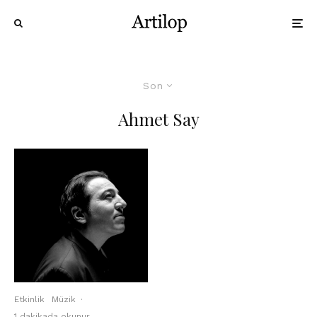
Son
Ahmet Say
Etkinlik
Müzik
·
1 dakikada okunur