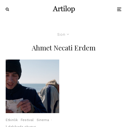
Son
Ahmet Necati Erdem
Etkinlik
Festival
Sinema
·
1 dakikada okunur