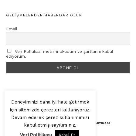
GELIŞMELERDEN HABERDAR OLUN
Email
Veri Politikası metnini okudum ve şartlarını kabul
ediyorum.
Deneyiminizi daha iyi hale getirmek
için sitemizde çerezleri kullanıyoruz.
© 2025, Artilop
Devam ederek çerez kullanımımızı
Künye
Yazar Başvurusu
Veri Politikası
kabul etmiş sayılırsınız.
Veri Politikası
Kabul Et