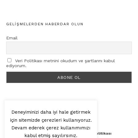
GELIŞMELERDEN HABERDAR OLUN
Email
Veri Politikası metnini okudum ve şartlarını kabul
ediyorum.
Deneyiminizi daha iyi hale getirmek
için sitemizde çerezleri kullanıyoruz.
© 2025, Artilop
Devam ederek çerez kullanımımızı
Künye
Yazar Başvurusu
Veri Politikası
kabul etmiş sayılırsınız.