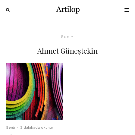
Son
Ahmet Güneştekin
Sergi
·
3 dakikada okunur